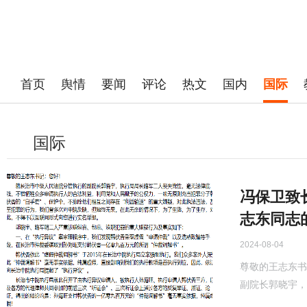
首页
舆情
要闻
评论
热文
国内
国际
国际
冯保卫致
志东同志
2024-08-04
尊敬的王志东书
副院长郭晓宇，执