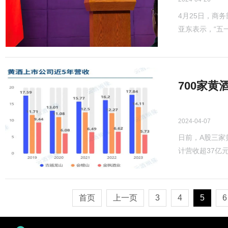
4月25日，商
亚东表示，“五一
700家
2024-04-07
日前，A股三家
计营收超37亿元。
首页
上一页
3
4
5
6