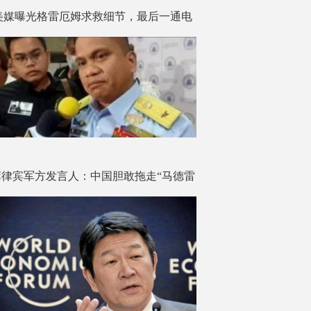
美媒曝光格雷厄姆求救细节，最后一通电
话打给了秘书
菲律宾军方发言人：中国胆敢拖走“马德雷
山”号，就会用致命武器攻击中国