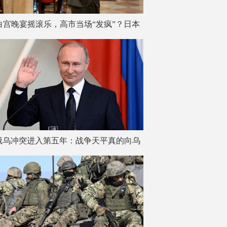
白宫晚宴摇滚乐，高市当场“发疯”？日本
网友炸锅了！
俄乌冲突进入第五年：战争天平真的向乌
克兰倾斜了吗？