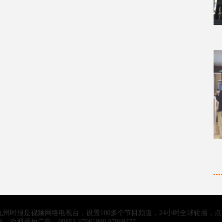
九州时报是视频网络电视台，设置100多个节目频道，24小时全球轮播，
作，欢迎播放广告。00852-97961990 97969277