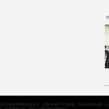
九州时报是视频网络电视台，设置100多个节目频道，24小时全球轮播，
作，欢迎播放广告。00852-97961990 97969277