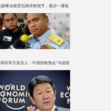
美媒曝光格雷厄姆求救细节，最后一通电
话打给了秘书
菲律宾军方发言人：中国胆敢拖走“马德雷
山”号，就会用致命武器攻击中国