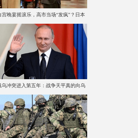
白宫晚宴摇滚乐，高市当场“发疯”？日本
网友炸锅了！
俄乌冲突进入第五年：战争天平真的向乌
克兰倾斜了吗？