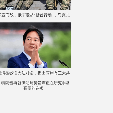
不宣而战，俄军发起“斩首行动”，马克龙
替中俄发声，俄夸奖特朗普？
赖清德喊话大陆对话，提出两岸有三大共
同敌人，国台办：有个前提